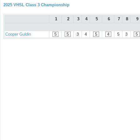
2025 VHSL Class 3 Championship
1
2
3
4
5
6
7
8
9
Cooper Guldin
5
5
3
4
5
4
5
3
5